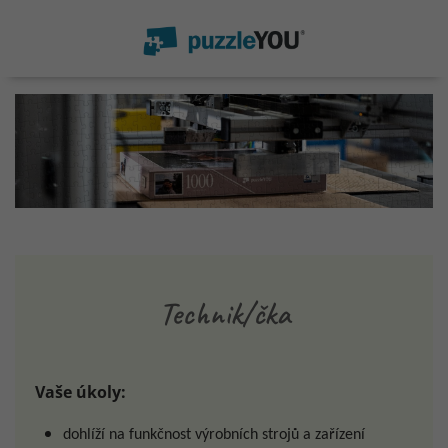
Technik/čka
Vaše úkoly:
dohlíží na funkčnost výrobních strojů a zařízení