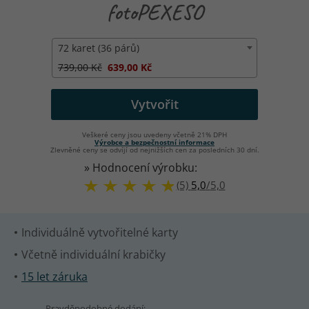
fotoPEXESO
72 karet (36 párů)
739,00 Kč
639,00 Kč
Vytvořit
Veškeré ceny jsou uvedeny včetně 21% DPH
Výrobce a bezpečnostní informace
Zlevněné ceny se odvíjí od nejnižších cen za posledních 30 dní.
» Hodnocení výrobku:
(5)
5,0
/
5,0
Individuálně vytvořitelné karty
Včetně individuální krabičky
15 let záruka
Pravděpodobné dodání: