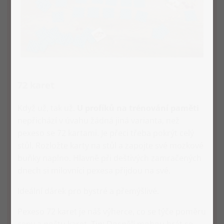
72 karet
Když už, tak už.
U profíků na trénování paměti
nepřichází v úvahu žádná jiná varianta, než
pexeso se 72 kartami. Je přeci třeba pokrýt celý
stůl. Rozložte karty na stůl a zapojte své mozkové
buňky naplno. Hlavně při deštivých zamračených
dnech si milovníci pexesa přijdou na své.
Ideální dárek pro bystré a přemýšlivé.
Pexeso 72 karet je náš výherce, co se týče poměru
ceny a počtu karet. Tip: Dospělí mohou hrát se