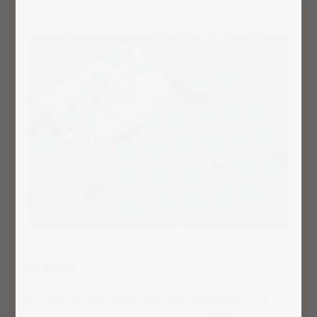
36 karet
Je tomu již delší doba, kdy jste naposledy hráli