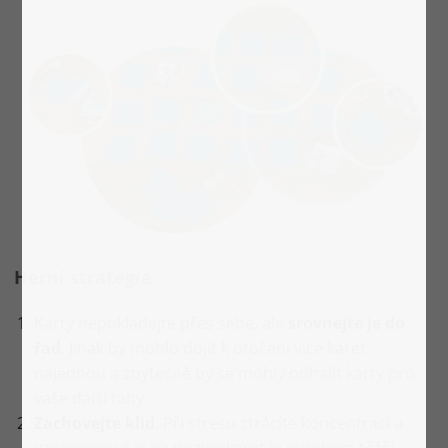
Herní strategie
Karty nepokládejte přes sebe, ale
srovnejte je do
řad
. Jinak by mohlo dojít k otočení více karet
najednou a zbytečně by se mohly odhalit karty pro
vaše další tahy.
Zachovejte klid
. Při stresu ztrácíte koncentraci a
vzpomenout si na pozice karet je mnohem těžší.