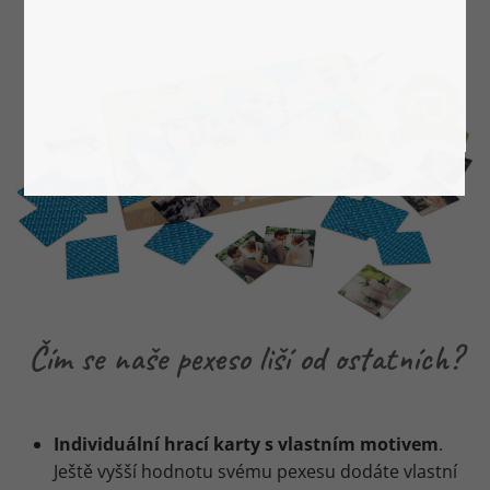
Čím se naše pexeso liší od ostatních?
Individuální hrací karty s vlastním motivem
.
Ještě vyšší hodnotu svému pexesu dodáte vlastní