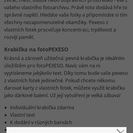
zvířat, měst, budov nebo dopravních prostředků - vše z
vašeho vlastního fotoarchivu. Právě toto dodává hře to
správné napětí. Hledáte vaše fotky a připomínáte si tím
všechny nezapomenutelné okamžiky. Pexeso z
vlastních fotek procvičuje koncentraci, trpělivost a
rozvíjí paměť.
Krabička na fotoPEXESO
Krásná a zároveň užitečná: pevná krabička je ideálním
úložištěm pro fotoPEXESO. Navíc vám na ni
vyytiskneme jakýkoliv text. Díky tomu bude vaše pexeso
z vlastních fotek jedinečné. Pokud chcete někomu
darovat karty z vlastních fotek, můžete využít krabičku
jako dárkové balení. Už její vytváření je velká zábava!
Individuální krabička zdarma
Vlastní text
K dodání
v různých barvách
Jeden vámi zvolený pár jako motiv na vrchní stranu