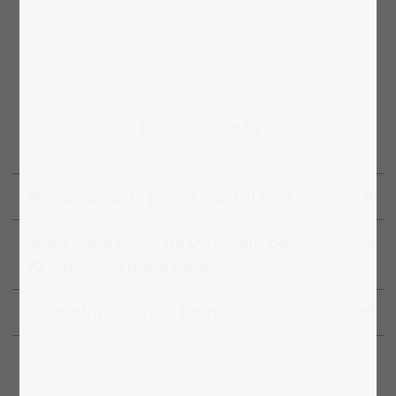
Časté otázky
Mohu na karty přidat vlastní text?
Mám málo fotek na vytvoření pexesa se
72 karty - co mám dělat?
Jak mohu oříznout fotky?