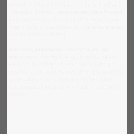
postavičky nebo památky, které jsou na kartičkách
zobrazeny.
Pokud si chcete pexeso vytvořit sami
,
u nás najdete přesně to, co hledáte. Vaše nápady,
vaše fotografie, vaše pexeso. Staňte se designérem
s vašimi vlastními fotkami.
Je to velmi jednoduché a zabere to jen pár
minut:
navrhněte hrací karty a krabičku, náhled
uvidíte ve 3D, zadejte adresu a způsob platby a
potvrďte objednávku. Poté vytiskneme vaše pexeso
podle vašeho návrhu. A nezapomeňte: osobní
pexeso je ideálním dárkem pro velké i malé, děti i
seniory!