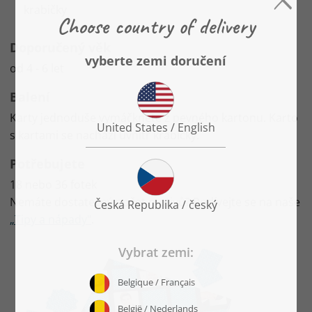
krabičky
Doporučený věk
od 4 - 6 let
Balení
Karty jednoduše vymáčknete z pevného kartonu. Karto
s kartami se nachází uvnitř krabičky.
Potřebujete
18 nebo 36 fotek
Nemáte dostatečný počet motivů? Podívejte se na naše
„Tipy a nápady"
.