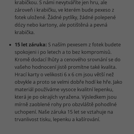
krabičkou. S námi nevytváříte jen hru, ale
zároveň i krabičku, ve kterém bude pexeso z
fotek uložené. Žádné pytlíky, žádné polepené
dózy nebo kartony, ale potištěná a pevná
krabička.
15 let záruka:
S naším pexesem z fotek budete
spokojeni i po letech a to bez kompromisů.
Kromě dodací lhůty a cenového srovnání se do
vašeho hodnocení jistě promítne také kvalita.
Hrací karty o velikosti 6 x 6 cm jsou větší než
obvykle a proto se velmi dobře hodí ke hře. Jako
materiál používáme vysoce kvalitní lepenku,
která je po okrajích vyražena. Výsledkem jsou
mírně zaoblené rohy pro obzvláště pohodlné
uchopení. Naše záruka 15 let se vztahuje na
trvanlivost tisku, lepenku a kašírování.