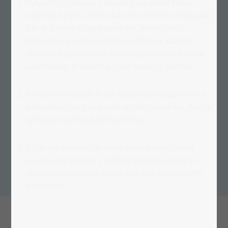
Vytvořte si pexeso s obrázky na určité téma:
například párty, rozlučka se svobodou nebo jako
dárek k svatbě, narozeninám, Vánocům či
Valentýnu a radost máte zajištěnou. Dalším
skvělým nápadem na pexeso jsou známé tváře
jako rodiče, prarodiče, sourozenci a přátelé.
Po nahrání vašich fotek můžete poklepáním na
jednotlivé fotografie vybrat sekci obrázku. Tak se
vyhnete například oříznutí hlav.
Výběrem motivů zároveň ovlivníte obtížnost
pexesa. Páry karet s velkými jednobarevnými
plochami se hledají snáze než s vícebarevnými
pozadími.