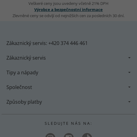
Veškeré ceny jsou uvedeny včetně 21% DPH
Výrobce a bezpečnostní informace
Zlevněné ceny se odvíjí od nejnižších cen za posledních 30 dní.
Zákaznický servis: +420 374 446 461
Zákaznický servis
Tipy a nápady
Společnost
Způsoby platby
S L E D U J T E N Á S N A :