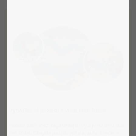
Vytvořte si pexeso z vlastních fotek
Pexeso patří mezi nejznámější hry a je na trhu více
než 50 let. Obvykle jsou to zvířata, auta, kreslené