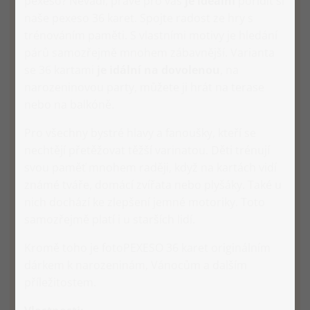
pexeso? Nevadí, právě pro vás
je ideální
pořídit si
naše pexeso 36 karet. Spojte radost ze hry s
trénováním paměti. S vlastními motivy je hledání
párů samozřejmě mnohem zábavnější. Varianta
se 36 kartami
je idální na dovolenou
, na
narozeninovou party, můžete ji hrát na terase
nebo na balkóně.
Pro všechny bystré hlavy a fanoušky, kteří se
nechtějí přetěžovat těžší varinatou. Děti trénují
svou paměť mnohem raději, když na kartách vidí
známé tváře, domácí zvířata nebo plyšáky. Také u
nich dochází ke zlepšení jemné motoriky. Toto
samozřejmě platí i u starších lidí.
Kromě toho je fotoPEXESO 36 karet originálním
dárkem k narozeninám, Vánocům a dalším
příležitostem.