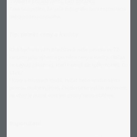
a vyberte požadovanou část obrázku.
Také se ujistěte, že vaše fotografie není rozostřená
nebo podexponovaná.
Tip: poměr ceny a kvality
Rádi bychom vám představili naše pexeso se 72
kartami jako výherce poměru ceny a kvality. Občas
se ozývají zákazníci, kteří nemají ale tolik motivů. Co
s tím?
I fotky s motivem mušlí, zvířat nebo rostlin se na
pexesu skvěle vyjímají. Proberte se vaším archivem,
ne vždy je nutné volit jen osoby nebo obličeje.
Doporučení