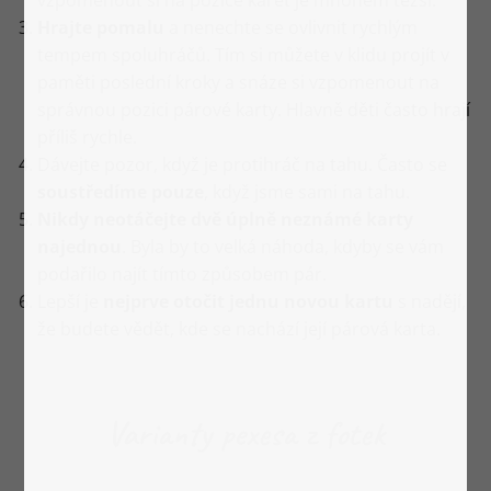
Hrajte pomalu
a nenechte se ovlivnit rychlým
tempem spoluhráčů. Tím si můžete v klidu projít v
paměti poslední kroky a snáze si vzpomenout na
správnou pozici párové karty. Hlavně děti často hrají
příliš rychle.
Dávejte pozor, když je protihráč na tahu. Často se
soustředíme pouze
, když jsme sami na tahu.
Nikdy neotáčejte dvě úplně neznámé karty
najednou
. Byla by to velká náhoda, kdyby se vám
podařilo najít tímto způsobem pár.
Lepší
je
nejprve otočit jednu novou kartu
s nadějí,
že budete vědět, kde se nachází její párová karta.
Varianty pexesa z fotek