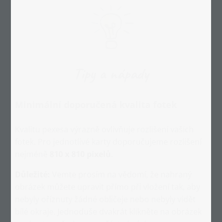
Tipy a nápady
Minimální doporučená kvalita fotek
Kvalitu pexesa výrazně ovlivňuje rozlišení vašich
fotek. Pro jednotlivé karty doporučujeme rozlišení
nejméně
810 x 810 pixelů
.
Důležité:
Vemte prosím na vědomí, že nahraný
obrázek můžete upravit přímo při vložení tak, aby
nebyly oříznuty žádné obličeje nebo nebyly vidět
bílé okraje. Jednoduše dvakrát klikněte na obrázek