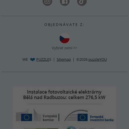
O B J E D N Á V A T E Z :
Vybrat zemi >>
WE
PUZZLE
S |
Sitemap
| ©2026
puzzleYOU