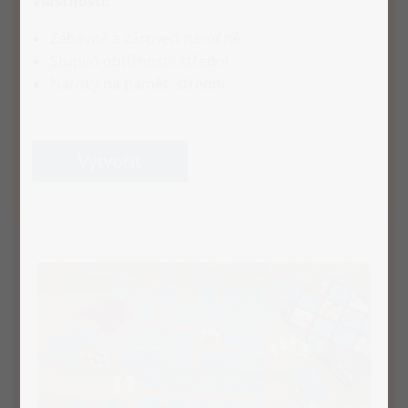
Vlastnosti:
Zábavné a zároveň náročné
Stupeň obtížnosti: střední
Nároky na paměť: střední
Vytvořit