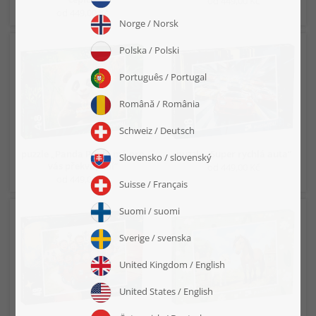
od 449,00 Kč
od 449,00 Kč
puzzle „Panda Paula má pro
puzzle „Super rychlá auta“
vás překvapení“
od 449,00 Kč
od 449,00 Kč