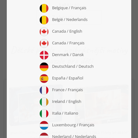
1
až
6
(z
41
)
Zobrazit více
Dětské puzzle – nejkrásnější motivy
puzzle pro děti
puzzle „Sněhulák s vánoční
puzzle „Liška Finny ve škole“
čepicí“