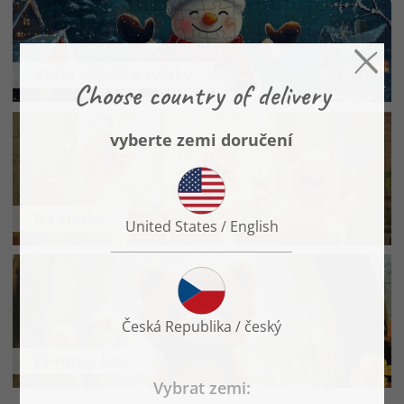
Roční období a svátky
Na statku
Zvířata v lese