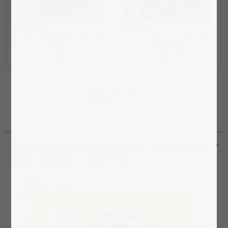
puzzle „Medvídek na zeleném
puzzle „Královna víl a její
traktoru“
království“
od 449,00 Kč
od 449,00 Kč
Zobrazit více
NOVINKA! Chytrá alternativa. Každý motiv
bude úspěšný – zaručeně.