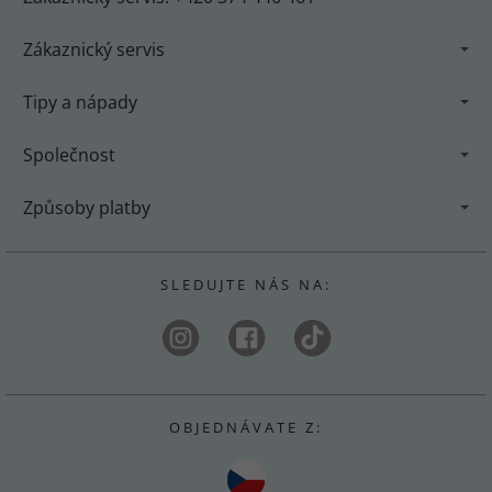
Zákaznický servis
Tipy a nápady
Společnost
Způsoby platby
S L E D U J T E N Á S N A :
O B J E D N Á V A T E Z :