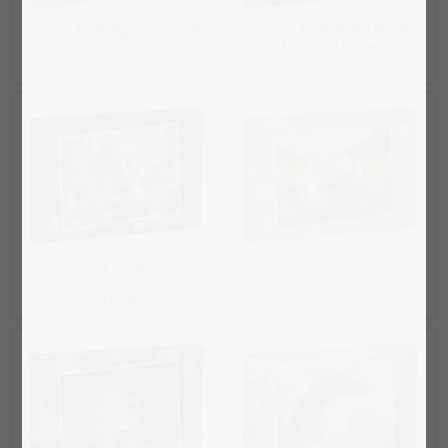
puzzle „Ježek Iggi na cestách“
puzzle „Poskakující králík
Henry na louce“
od 449,00 Kč
od 449,00 Kč
puzzle „Malý Corgi se těší na
puzzle „Mazlení na venkově“
Vánoce“
od 449,00 Kč
od 449,00 Kč