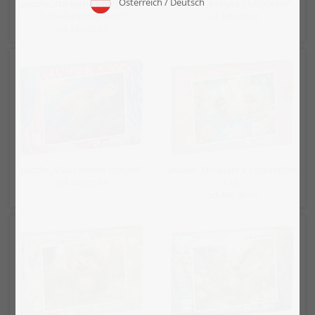
puzzle „Na turné s nejlepším
puzzle „Kobyla s hříbětem“
fotbalovým týmem“
od 449,00 Kč
od 449,00 Kč
puzzle „V barevném opojení“
puzzle „Houpání v rozkvetlém
ráji“
od 449,00 Kč
od 449,00 Kč