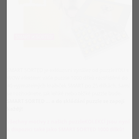
SMART SORTED je exkluzivní vynález od puzzleYOU s
WOW efektem: vaše puzzle 1000 dílků roztříděné do
40 vyjímatelných krabiček SMART po 25 dílkách. Sami
se rozhodnete, jak lehké nebo těžké puzzle bude.
SMART SORTED … a do skládání puzzle se zapojí
každý!
Všechny motivy z našich puzzleKOLEKCÍ jsou nyní
k dispozici také jako SMART SORTED 1000 dílků!