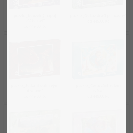
puzzle „Kouzelný nápoj
puzzle „Odkaz dračí princezny“
přátelství“
od 449,00 Kč
od 449,00 Kč
puzzle „Setkání s ohnivým
puzzle „Cestování kolem
drakem“
světa“
od 449,00 Kč
od 449,00 Kč