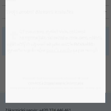
Tvoje osobní dárková krabička
Už jste o tom slyšeli? Vaše oblíbená
fotografie jako skutečné puzzle nebo několik
výjimečných vzpomínek jako puzzle
fotokoláž
–
vytvořte si jedinečné
puzzle z fotky
za pár minut!
Veškeré ceny jsou uvedeny včetně 21% DPH
Výrobce a bezpečnostní informace
Zlevněné ceny se odvíjí od nejnižších cen za posledních 30 dní.
Zákaznický servis: +420 374 446 461