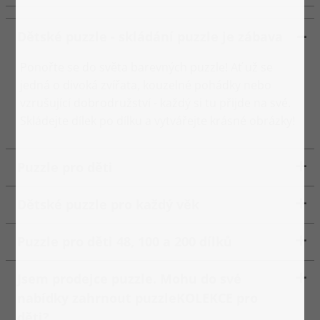
Dětské puzzle - skládání puzzle je zábava
Ponořte se do světa barevných puzzle! Ať už se
jedná o divoká zvířata, kouzelné pohádky nebo
vzrušující dobrodružství - každý si tu přijde na své.
Skládejte dílek po dílku a vytvářejte krásné obrázky!
Puzzle pro děti
Dětské puzzle pro každý věk
Puzzle pro děti 48, 100 a 200 dílků
Jsem prodejce puzzle. Mohu do své
nabídky zahrnout puzzleKOLEKCE pro
děti?