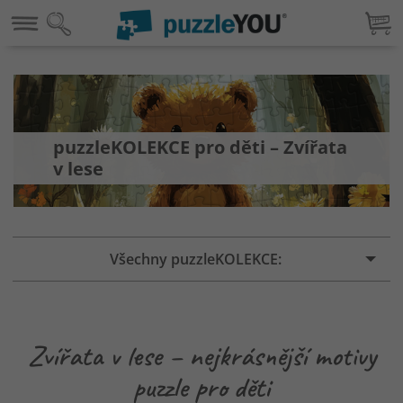
puzzleKOLEKCE pro děti – Zvířata
v lese
Všechny puzzleKOLEKCE:
Zvířata v lese – nejkrásnější motivy
puzzle pro děti