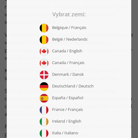
nabízených výrobků. Pomocí interaktivní prezentace
výrobků se dostanete na stránku s podrobnými
informacemi o výrobku.
V nabídce menu můžete procházet jednotlivé kategorie
výrobků. Po výběru kategorie se dostanete na
přehledovou stránku, na které jsou zobrazeny všechny
výrobky dané kategorie.
Kliknutím na výrobek v přehledu se dostanete na
stránku s podrobnějšími informacemi o výrobku.
Stránky s podrobnějšími informacemi o výrobku
obsahují kromě všech důležitých informací o výrobku a
celkové ceně také případně tlačítko pro výběr množství
a tlačítko pro vložení do košíku.
Pokud je tlačítko výběru množství k dispozici, lze s jeho
pomocí zvolit požadované množství.