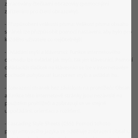
zpracovány čtečkami obrazovky (pomocnými
zařízeními pro čtení obrazovky).
- Přizpůsobení velikosti písma: Velikost písma obsahu
stránek lze přizpůsobit pomocí nastavení, aby bylo pro
každého uživatele co nejčitelnější.
- Ovládání myší a klávesnicí: Funkce internetového
obchodu lze ovládat jak myší, tak jen klávesnicí. Pomocí
ovládacích tlačítek na klávesnici se lze v internetovém
obchodě pohybovat kurzorem myši a ovládat ho.
- Zobrazení stránek bez závislosti na prohlížeči: Obsah
a funkce této internetové stránky jsou nezávislé na
použitém prohlížeči a zobrazují se ve stejné
uspořádání, orientaci a rozlišení.
- Cascading Style Sheets (CSS): Pomocí tohoto
programovacího jazyka se odděluje zobrazení obsahu