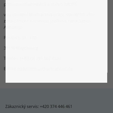
přístupnosti produktů a služeb (MLBF)
v zastoupení Ministerstva práce, sociálních věcí,
zdravotnictví a rovnosti spolkové země Sasko-
Anhaltsko
Postfach 39 11 55
39135 Magdeburg
Telefon: (+49) (0) 391 567 4530
E-mail:
MLBF@ms.sachsen-anhalt.de
Zákaznický servis: +420 374 446 461