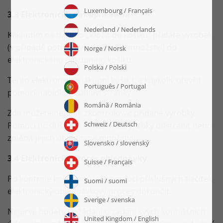
3.3 Elektronický nákupní košík
Kliknutím na tlačítko „Vložit do košíku“ přidáte výrobek
(v případě potřeby ve zvoleném množství) do
elektronického nákupního košíku.
Tento elektronický nákupní košík lze kdykoliv otevřít
pomocí nabídky v záhlaví stránky.
Zde můžete nejprve zkontrolovat přidané výrobky.
Pomocí příslušných tlačítek lze výrobky odstranit nebo
změnit jejich objednané množství.
3.4 Elektronický proces objednávky
Po kontrole košíku můžete pomocí příslušných tlačítek
elektronický objednávkový proces dokončit.
Nejprve budete požádáni o zadání svých kontaktních