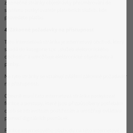
z konečné stránky objednávky přesměrováni do
systému poskytovatele platebních služeb, kde
provedete platbu.
4) Zákonné požadavky na přístupnost
Tato internetová stránka je internetový obchod, který
spadá do kategorie tzv. „služeb elektronického
obchodu“ a umožňuje elektronické objednávky a
platby.
Na tyto stránky se vztahují zvláštní zákonné požadavky
na přístupnost.
Obecně musí tato internetová stránka poskytovat
funkce a postupy, které jsou přizpůsobeny potřebám
osob se zdravotním postižením a umožňují ovládání
pomocí digitálních pomůcek.
Funkce internetového obchodu na této internetové