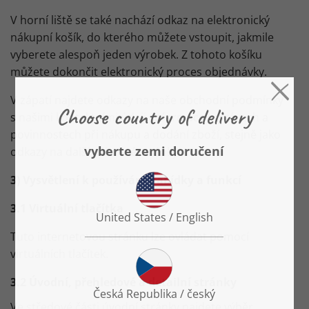
V horní liště se také nachází odkaz na elektronický
nákupní košík, do kterého můžete vstoupit, jakmile
vyberete alespoň jeden výrobek. Z tohoto košíku
můžete dokončit elektronický proces objednávky.
V zápatí najdete odkazy na naše obchodní podmínky
s našimi kontaktními údaji, informace o právech a
povinnostech při nákupu a dodání zboží, stejně jako
odkazy na další užitečné stránky.
3) Vysvětlení k používání nabídky a funkcí
3.1
Virtuální tlačítka
Tuto internetovou stránku lze ovládat pomocí
virtuálních tlačítek.
3.2 Úvodní, přehledové a detailní stránky
Ve středové části úvodní stránky najdete výběr