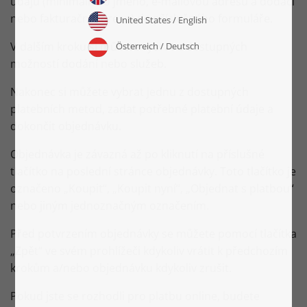
údajů (minimálně o jméno, e-mailovou adresu a dodací
nebo fakturační adresu) do příslušného formuláře.
V dalším kroku si můžete vybrat z dostupných
možností dodání nebo služeb.
Nakonec si můžete vybrat jednu z dostupných
platebních metod, zadat potřebné platební údaje a
dokončit objednávku.
Objednávka je závazná až po kliknutí na příslušné
tlačítko na poslední stránce objednávky. Toto tlačítko je
označeno „Koupit“, „Koupit nyní“, „Objednat s platbou“
nebo jiným jednoznačným označením.
Před potvrzením objednávky se můžete pomocí tlačítka
„Zpět“ ve svém prohlížeči kdykoliv vrátit k předchozím
krokům a/nebo objednávku kdykoliv zrušit.
Pokud jste se rozhodli pro platbu online, budete