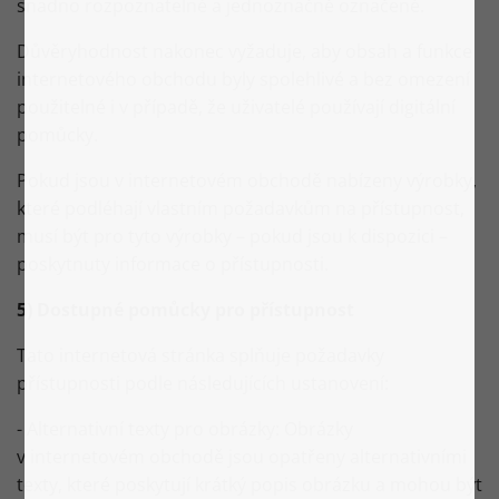
snadno rozpoznatelné a jednoznačně označené.
Důvěryhodnost nakonec vyžaduje, aby obsah a funkce
internetového obchodu byly spolehlivé a bez omezení
použitelné i v případě, že uživatelé používají digitální
pomůcky.
Pokud jsou v internetovém obchodě nabízeny výrobky,
které podléhají vlastním požadavkům na přístupnost,
musí být pro tyto výrobky – pokud jsou k dispozici –
poskytnuty informace o přístupnosti.
5) Dostupné pomůcky pro přístupnost
Tato internetová stránka splňuje požadavky
přístupnosti podle následujících ustanovení:
- Alternativní texty pro obrázky: Obrázky
v internetovém obchodě jsou opatřeny alternativními
texty, které poskytují krátký popis obrázku a mohou být