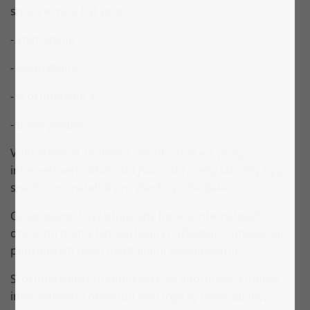
stránce musí být proto
- vnímatelné
- ovladatelné
- srozumitelné a
- důvěryhodné.
Vnímatelnost znamená, že informace a prvky
internetového obchodu jsou zobrazeny tak, aby byly
snadno vnímatelné pro všechny uživatele
Ovladatelnost vyžaduje, aby funkce internetového
obchodu mohly být využívány i uživateli s omezenou
pohyblivostí nebo mentálními schopnostmi.
Srozumitelnost předpokládá, že informace a funkce
internetového obchodu jsou logicky uspořádány,