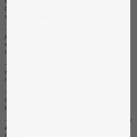
stránky od jejího vzhledu, barev a struktury obsahu.
Díky tomu mohou digitální pomůcky používat vlastní
schémata viditelnosti k zobrazení obsahu stránky.
- Kontrola správnosti HTML kódů: Všechny HTML kódy
jsou trvale kontrolovány z hlediska funkčnosti, aby se
vyloučily funkční poruchy a nedostatečná čitelnost
digitálními pomůckami.
- Dostatečná vzdálenost mezi znaky: Znaky jsou
zobrazeny s dostatečnou vzdáleností od sebe, aby
nebyla narušena čitelnost.
- Responzivní design (přizpůsobení různým velikostem
obrazovky): Obsah, prvky a funkce se automaticky
přizpůsobují velikosti použité obrazovky.
- Přizpůsobivost (viditelnost při zvětšení): Prvky stránky
a obsah zůstávají i při zvětšení čitelné ve vysokém
rozlišení.