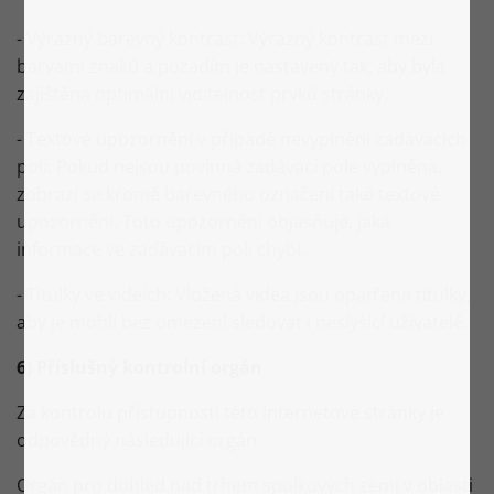
- Výrazný barevný kontrast: Výrazný kontrast mezi
barvami znaků a pozadím je nastavený tak, aby byla
zajištěna optimální viditelnost prvků stránky.
- Textové upozornění v případě nevyplnění zadávacích
polí: Pokud nejsou povinná zadávací pole vyplněna,
zobrazí se kromě barevného označení také textové
upozornění. Toto upozornění objasňuje, jaká
informace ve zadávacím poli chybí.
- Titulky ve videích: Vložená videa jsou opatřena titulky,
aby je mohli bez omezení sledovat i neslyšící uživatelé.
6) Příslušný kontrolní orgán
Za kontrolu přístupnosti této internetové stránky je
odpovědný následující orgán:
Orgán pro dohled nad trhem spolkových zemí v oblasti