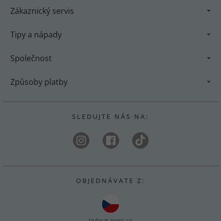
Zákaznický servis
Tipy a nápady
Společnost
Způsoby platby
S L E D U J T E N Á S N A :
O B J E D N Á V A T E Z :
Vybrat zemi >>