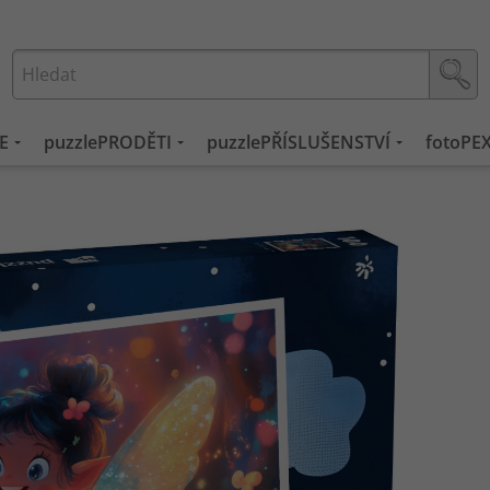
E
puzzlePRODĚTI
puzzlePŘÍSLUŠENSTVÍ
fotoPE