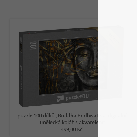
puzzle 100 dílků „Buddha Bodhisattva, digitální
umělecká koláž s akvarelem“
499,00 Kč