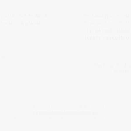
é puzzle můžete dát do
Nechávat puzzle nedo
chnete i své přátele.
domě je už minulostí.
tip, jak nově skláda
Lepidlo na puzzle
oc
le
Přejít na Podl
puzzle
Veškeré ceny jsou uvedeny včetně 21% DPH
Výrobce a bezpečnostní informace
Zlevněné ceny se odvíjí od nejnižších cen za posledních 30 dní.