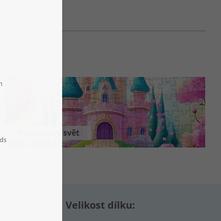
Pohádkový svět
Velikost dílku: