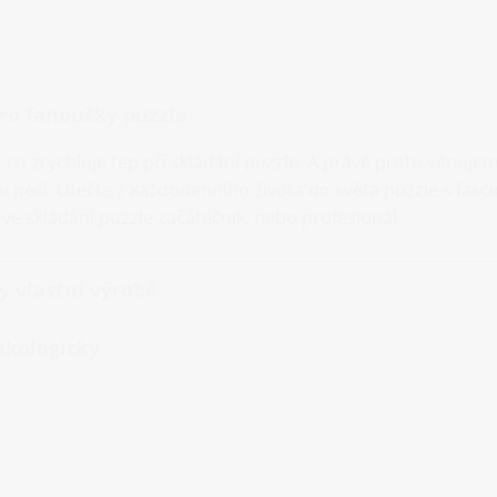
ro fanoušky puzzle
 co zrychluje tep při skládání puzzle. A právě proto věnuj
 péči. Utečte z každodenního života do světa puzzle s fasci
e ve skládání puzzle začátečník, nebo profesionál.
y vlastní výrobě
ekologicky