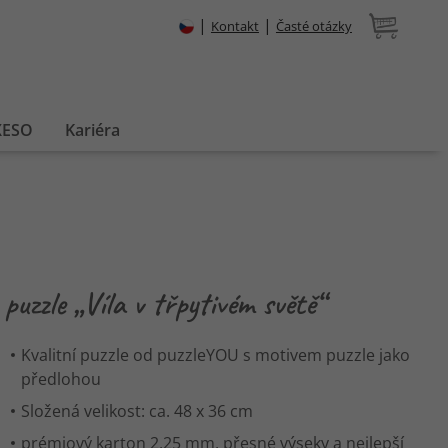
|
|
Kontakt
Časté otázky
XESO
Kariéra
puzzle „Víla v třpytivém světě“
Kvalitní puzzle od puzzleYOU s motivem puzzle jako
předlohou
Složená velikost: ca. 48 x 36 cm
prémiový karton 2,25 mm, přesné výseky a nejlepší