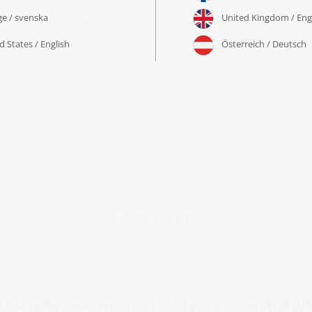
ca. 48 x 36 cm
Mohly by se vám také líbit tyto puzzleMOTIV