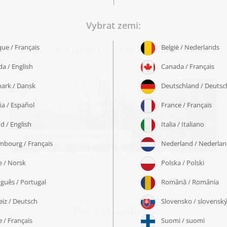
puzzleKOLEKCE s tímto motivem
Dobrodružství a fantasy
Složená velikost: