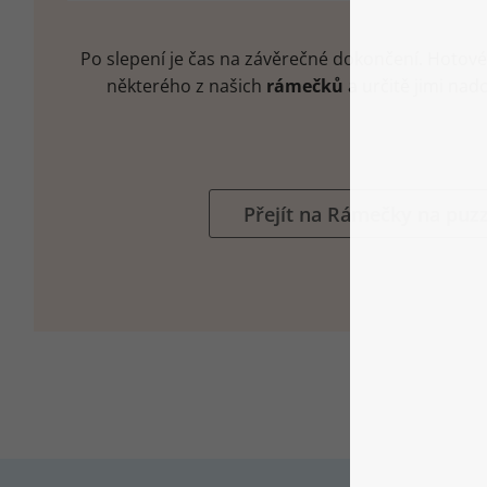
Po slepení je čas na závěrečné dokončení. Hotov
některého z našich
rámečků
a určitě jimi nad
Přejít na Rámečky na puzz