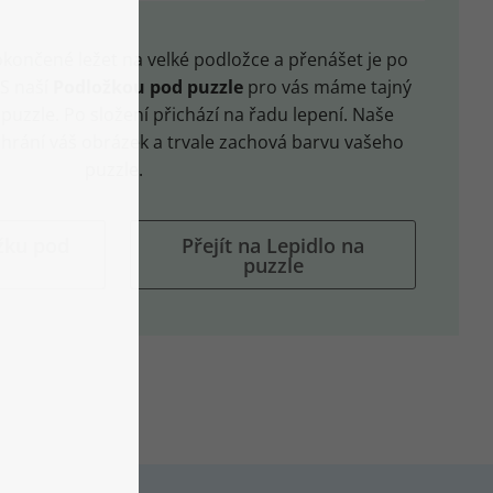
končené ležet na velké podložce a přenášet je po
 S naší
Podložkou pod puzzle
pro vás máme tajný
t puzzle. Po složení přichází na řadu lepení. Naše
hrání váš obrázek a trvale zachová barvu vašeho
puzzle.
ožku pod
Přejít na Lepidlo na
puzzle