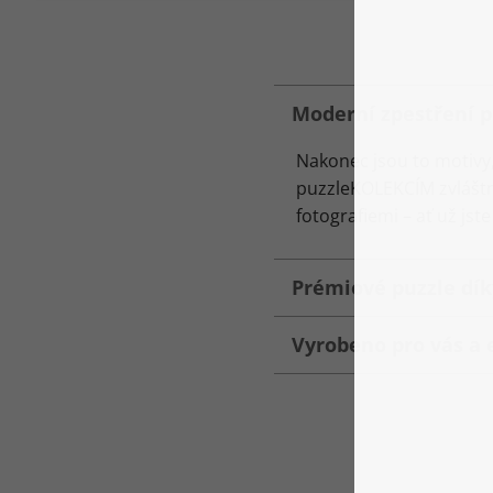
Moderní zpestření p
Nakonec jsou to motivy,
puzzleKOLEKCÍM zvláštní
fotografiemi – ať už jst
Prémiové puzzle dík
Vyrobeno pro vás a 