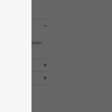
eme našim
nujícími a expresivními