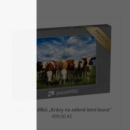
puzzle 100 dílků „Krávy na zelené letní louce“
499,00 Kč