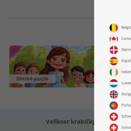
Dětské puzzle
Velikost krabičky: