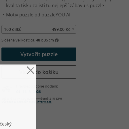
kvalita tisku zajistí tu nejlepší zábavu s puzzle
Motiv puzzle od puzzleYOU AI
100 dílků
499,00 Kč
Složená velikost: ca. 48 x 36 cm
Vytvořit puzzle
Vložit do košíku
Pravděpodobné dodání:
út, 11. 8. 2026
Veškeré ceny jsou uvedeny včetně 21% DPH
Výrobce a bezpečnostní informace