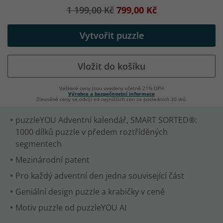
1 199,00 Kč
799,00 Kč
Vytvořit puzzle
Vložit do košíku
Veškeré ceny jsou uvedeny včetně 21% DPH
Výrobce a bezpečnostní informace
Zlevněné ceny se odvíjí od nejnižších cen za posledních 30 dní.
puzzleYOU Adventní kalendář, SMART SORTED®:
1000 dílků puzzle v předem roztříděných
segmentech
Mezinárodní patent
Pro každý adventní den jedna související část
Geniální design puzzle a krabičky v ceně
Motiv puzzle od puzzleYOU AI