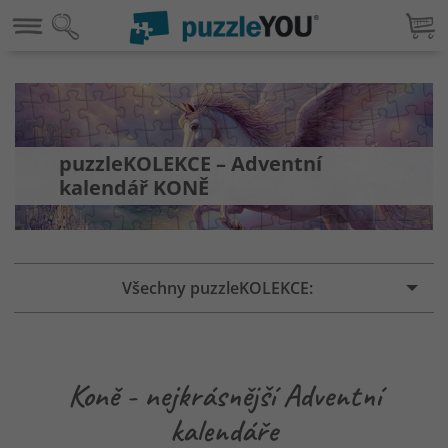
puzzleKOLEKCE – Adventní
kalendář KONĚ
Všechny puzzleKOLEKCE:
Koně - nejkrásnější Adventní
kalendáře