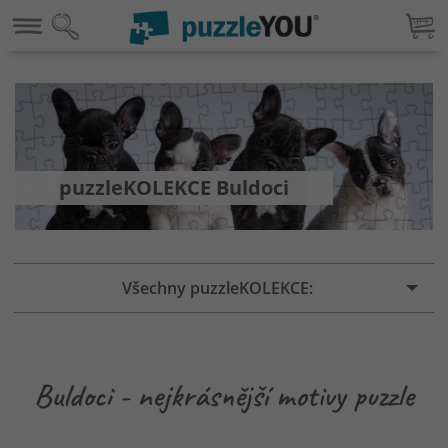
puzzleKOLEKCE Buldoci
Všechny puzzleKOLEKCE:
Buldoci - nejkrásnější motivy puzzle