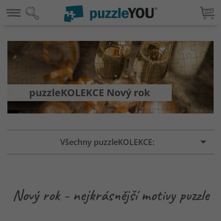
puzzleKOLEKCE Nový rok
Všechny puzzleKOLEKCE:
Nový rok - nejkrásnější motivy puzzle