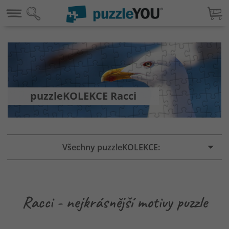
puzzleKOLEKCE Racci
Všechny puzzleKOLEKCE:
Racci - nejkrásnější motivy puzzle