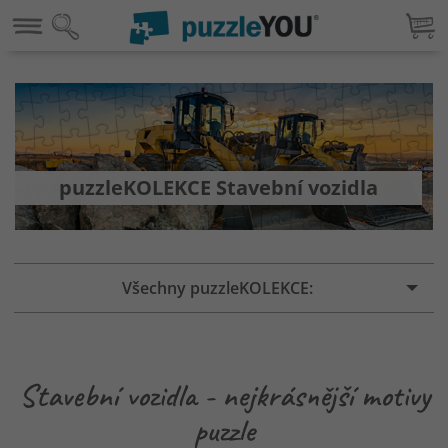
puzzleKOLEKCE Stavební vozidla
Všechny puzzleKOLEKCE:
Stavební vozidla - nejkrásnější motivy
puzzle