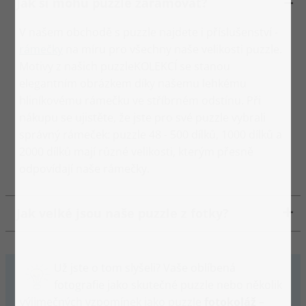
Jak si mohu puzzle zarámovat?
V našem obchodě s puzzle najdete i příslušenství -
rámečky
na míru pro všechny naše velikosti puzzle.
Motivy z našich puzzleKOLEKCÍ se stanou
elegantním obrázkem díky našemu lehkému
hliníkovému rámečku ve stříbrném odstínu. Při
nákupu se ujistěte, že jste pro své puzzle vybrali
správný rámeček: puzzle 48 - 500 dílků, 1000 dílků a
2000 dílků mají různé velikosti, kterým přesně
odpovídají naše rámečky.
Jak velké jsou naše puzzle z fotky?
Už jste o tom slyšeli? Vaše oblíbená
fotografie jako skutečné puzzle nebo několik
výjimečných vzpomínek jako puzzle
fotokoláž
–