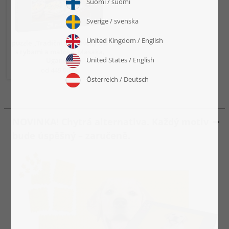
puzzle „Tradiční venkovský trh
s rybami a matoke, Masaka,
Uganda“
od 449,00 Kč
NOVINKA! Chytrá alternativa. Každý motiv
bude úspěšný – zaručeně.