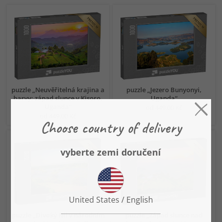
puzzle „Neuvěřitelná krajina a
puzzle „Jezero Bunyonyi,
barvy: západ slunce v Kisoro,
Uganda“
Uganda“
od 449,00 Kč
od 449,00 Kč
puzzle „Divoký Nil v národním
puzzle „Západ slunce nad