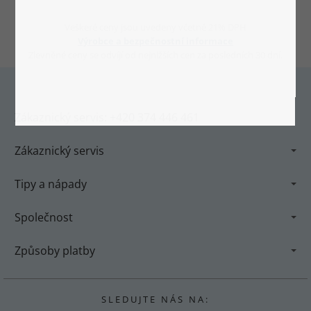
Veškeré ceny jsou uvedeny včetně 21% DPH
Výrobce a bezpečnostní informace
Zlevněné ceny se odvíjí od nejnižších cen za posledních 30 dní.
Zákaznický servis: +420 374 446 461
Zákaznický servis
Tipy a nápady
Společnost
Způsoby platby
S L E D U J T E N Á S N A :