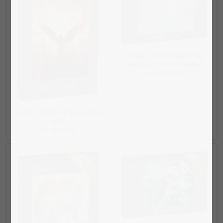
puzzle „Anděl strážný na
sněhu na svítících světlech“
od 449,00 Kč
puzzle „Anděl na travnatém
poli“
od 449,00 Kč