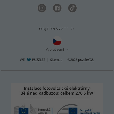
O B J E D N Á V A T E Z :
Vybrat zemi >>
WE
PUZZLE
S |
Sitemap
| ©2026
puzzleYOU