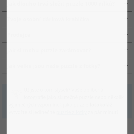
Jak dlouho trvá složit puzzle 1000 dílků?
Tvoje osobní dárková krabička
Prodejce
Jak si mohu puzzle zarámovat?
Jak velké jsou naše puzzle z fotky?
Už jste o tom slyšeli? Vaše oblíbená
fotografie jako skutečné puzzle nebo několik
výjimečných vzpomínek jako puzzle
fotokoláž
–
vytvořte si jedinečné
puzzle z fotky
za pár minut!