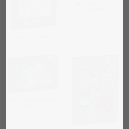
puzzle „Anděl strážný“
od 449,00 Kč
puzzle „Krásný anděl“
od 449,00 Kč
puzzle „Portrét ženy s dítětem“
od 449,00 Kč