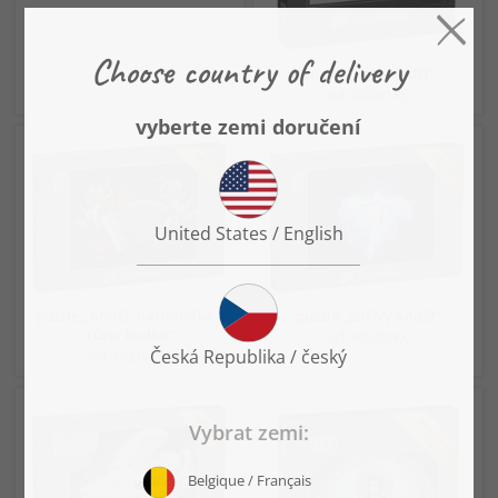
puzzle „Snící anděl“
od 449,00 Kč
puzzle „Anděl, harmonika a
puzzle „Zářivý anděl“
růže, hudba“
od 449,00 Kč
od 449,00 Kč