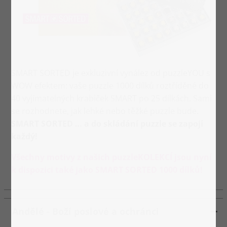
SMART SORTED je exkluzivní vynález od puzzleYOU s
WOW efektem: vaše puzzle 1000 dílků roztříděné do
40 vyjímatelných krabiček SMART po 25 dílkách. Sami
se rozhodnete, jak lehké nebo těžké puzzle bude.
SMART SORTED … a do skládání puzzle se zapojí
každý!
Všechny motivy z našich puzzleKOLEKCÍ jsou nyní
k dispozici také jako SMART SORTED 1000 dílků!
Andělé - Boží poslové a ochránci