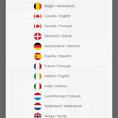
puzzle „Kamenný anděl“
od 449,00 Kč
puzzle „Pravoslavná ikona“
od 449,00 Kč