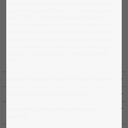
Andělé nejsou výmyslem
křesťanství
. I v islámu a
judaismu mají andělé jako Boží služebníci a posli
pevné místo. V každém náboženství žijí andělé
společně s Bohem v nebi, odkud plní jeho přání.
Kromě toho se všechny velké náboženské směry
shodují v tom, že andělé mají obvykle na starosti
určitou specializaci. Někteří jsou poslové, jiní se
starají o rodiny a další jsou vysíláni jako andělé
strážní.
Andělské puzzle z fotky do vašeho domova
Andělé jako přátelští ochránci
Jak vznikají naše rozmanité puzzle
andělů?