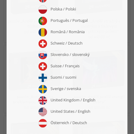
puzzle „Anděl s křídly letí nad
puzzle „Anděl strážný s
dítětem“
modrým a fialovým
energetickým polem“
od 449,00 Kč
od 449,00 Kč
puzzle „Botticellova
puzzle „Anděl posílá energii
proklamace, renesance“
dobra“
od 449,00 Kč
od 449,00 Kč