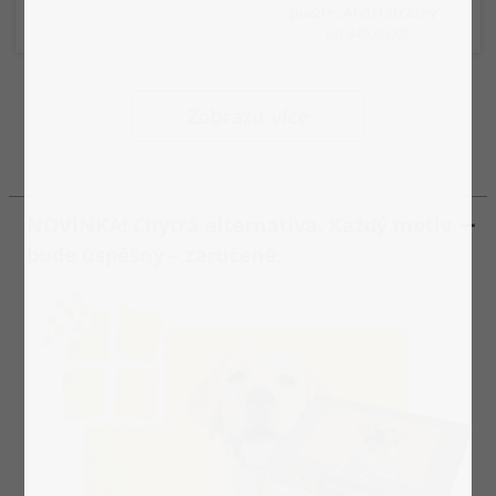
puzzle „Anděl strážný“
od 449,00 Kč
Zobrazit více
NOVINKA! Chytrá alternativa. Každý motiv
bude úspěšný – zaručeně.