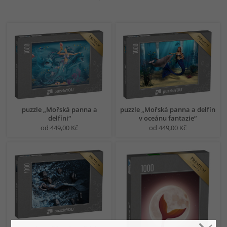
puzzle „Mořská panna a
puzzle „Mořská panna a delfín
delfíni“
v oceánu fantazie“
od 449,00 Kč
od 449,00 Kč