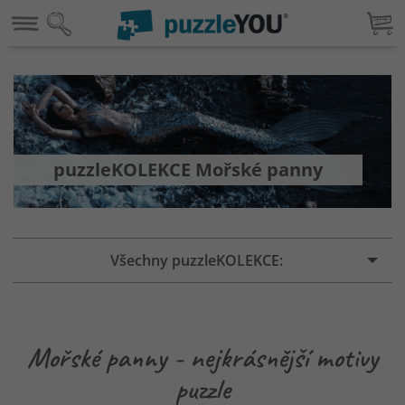
puzzleKOLEKCE Mořské panny
Všechny puzzleKOLEKCE:
Mořské panny - nejkrásnější motivy
puzzle