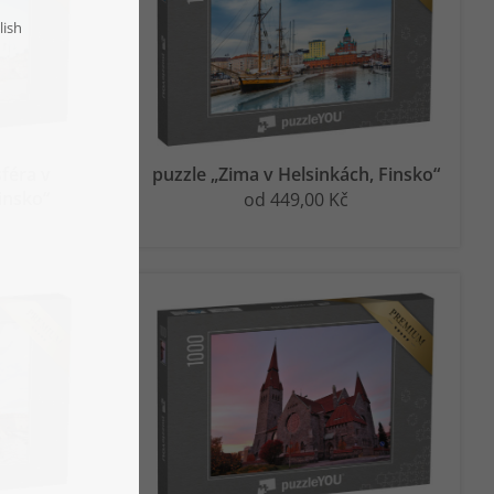
féra v
puzzle „Zima v Helsinkách, Finsko“
Finsko“
od 449,00 Kč