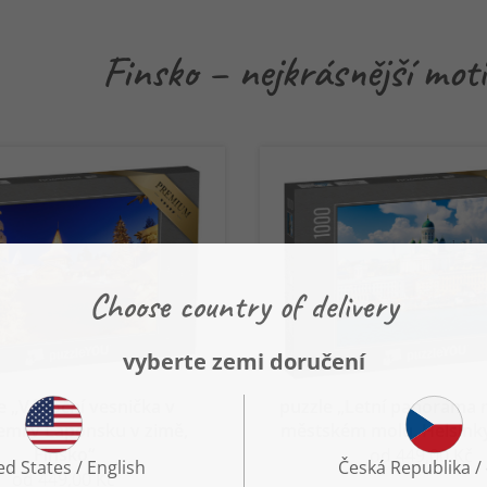
Finsko – nejkrásnější motiv
e „Vánoční vesnička v
puzzle „Letní panorama 
emi v Laponsku v zimě,
městském molu, Helsinky
Finsko“
od 449,00 Kč
od 449,00 Kč