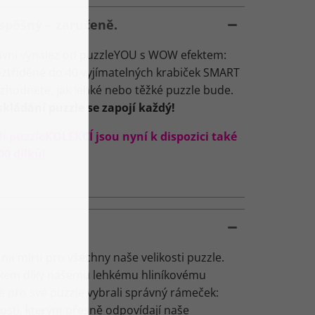
spěšný – zaručeně.
ivní vynález od puzzleYOU s WOW efektem:
roztříděné do 40 vyjímatelných krabiček SMART
ozhodnete, jak lehké nebo těžké puzzle bude.
ládání puzzle se zapojí každý!
h puzzleKOLEKCÍ jsou nyní k dispozici také
0 dílků!
na míru pro všechny naše velikosti puzzle.
zkem díky našemu lehkému hliníkovému
te pro své puzzle vybrali správný rámeček:
ikosti, kterým přesně odpovídají naše