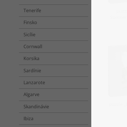
Tenerife
puzz
Suomenl
Finsko
Sicílie
Cornwall
Korsika
Sardínie
Lanzarote
Algarve
puzzle „
Skandinávie
Ibiza