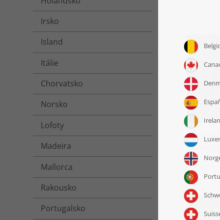
Holandsko
Irsko
Island
Itálie
Chorvatsko
Norsko
Lofoty
puzzle 
Madeira
zamrzlé
Mallorca
Rakousko
Portugalsko