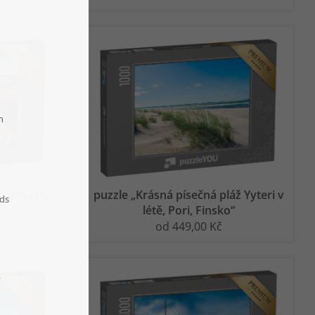
elsinkách,
puzzle „Krásná písečná pláž Yyteri v
létě, Pori, Finsko“
od 449,00 Kč