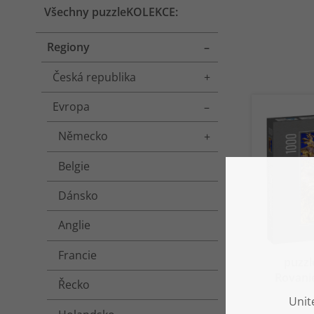
Všechny puzzleKOLEKCE:
Regiony
Toggle menu
Česká republika
Toggle menu
Evropa
Toggle menu
Německo
Toggle menu
Belgie
Dánsko
Anglie
Francie
puzzl
Rovani
Řecko