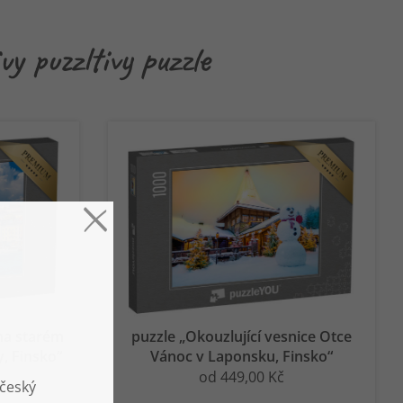
y puzzltivy puzzle
na starém
puzzle „Okouzlující vesnice Otce
, Finsko“
Vánoc v Laponsku, Finsko“
od 449,00 Kč