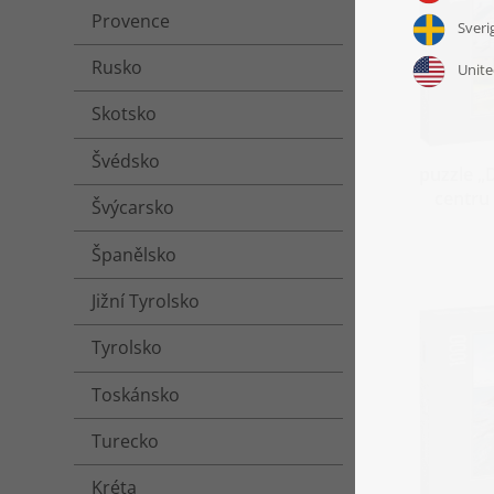
Provence
Rusko
Skotsko
Švédsko
puzzle „
centru
Švýcarsko
Španělsko
Jižní Tyrolsko
Tyrolsko
Toskánsko
Turecko
Kréta