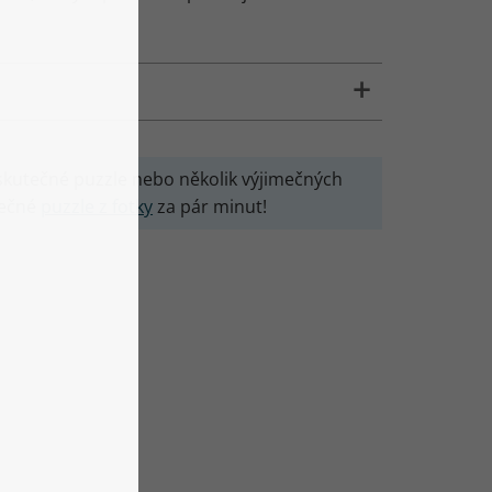
o skutečné puzzle nebo několik výjimečných
nečné
puzzle z fotky
za pár minut!