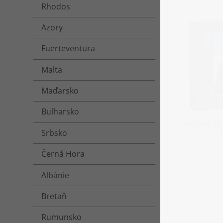
Rhodos
Azory
Fuerteventura
Malta
Maďarsko
Bulharsko
puzzle „K
Srbsko
Černá Hora
Albánie
Bretaň
Rumunsko