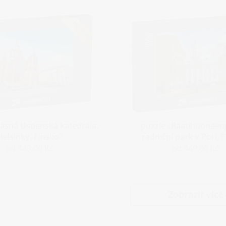
rásná Uspenská katedrála,
puzzle „Raatihuoneen
Helsinky, Finsko“
radniční park v Pori, 
od 449,00 Kč
od 449,00 Kč
Zobrazit více