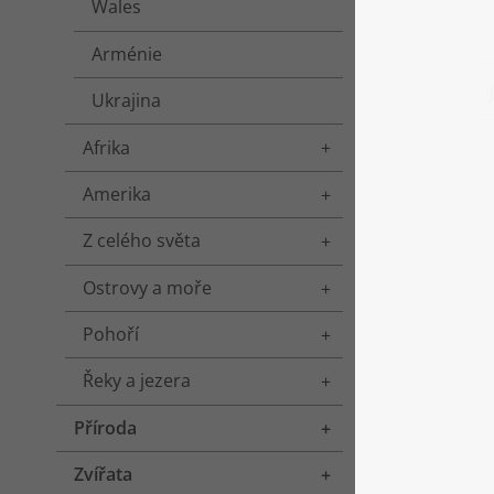
Wales
Arménie
Ukrajina
Afrika
Toggle menu
Amerika
Toggle menu
Z celého světa
Toggle menu
Ostrovy a moře
Toggle menu
Pohoří
Toggle menu
Řeky a jezera
Toggle menu
Příroda
Toggle menu
Zvířata
Toggle menu