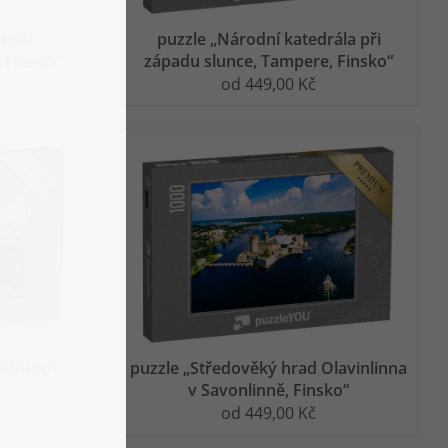
 hrad
puzzle „Národní katedrála při
, Finsko“
západu slunce, Tampere, Finsko“
od 449,00 Kč
 Finsko“
puzzle „Středověký hrad Olavinlinna
v Savonlinně, Finsko“
od 449,00 Kč