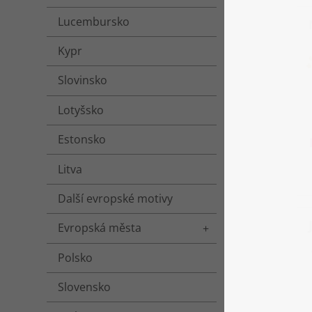
Lucembursko
Kypr
Slovinsko
Lotyšsko
Estonsko
Litva
Další evropské motivy
Evropská města
Toggle menu
Polsko
Slovensko