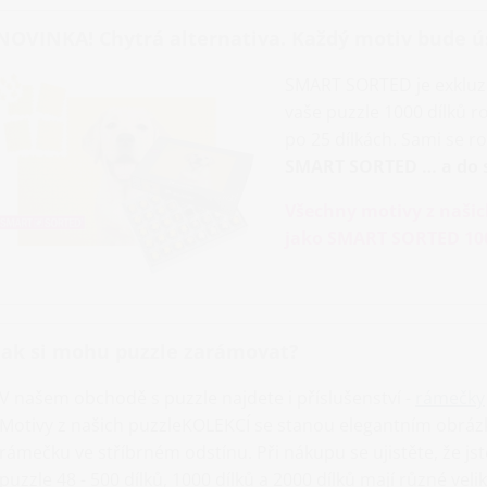
NOVINKA! Chytrá alternativa. Každý motiv bude ú
SMART SORTED je exkluz
vaše puzzle 1000 dílků 
po 25 dílkách. Sami se r
SMART SORTED … a do sk
Všechny motivy z našic
jako SMART SORTED 100
Jak si mohu puzzle zarámovat?
V našem obchodě s puzzle najdete i příslušenství -
rámečky
Motivy z našich puzzleKOLEKCÍ se stanou elegantním obrá
rámečku ve stříbrném odstínu. Při nákupu se ujistěte, že js
puzzle 48 - 500 dílků, 1000 dílků a 2000 dílků mají různé vel