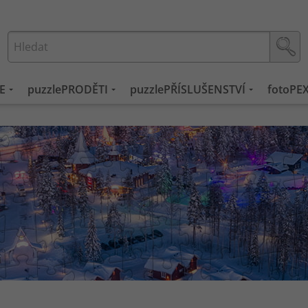
E
puzzlePRODĚTI
puzzlePŘÍSLUŠENSTVÍ
fotoPE