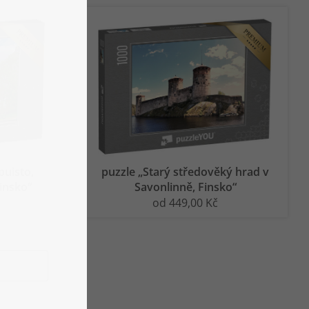
puisto,
puzzle „Starý středověký hrad v
Finsko“
Savonlinně, Finsko“
od 449,00 Kč