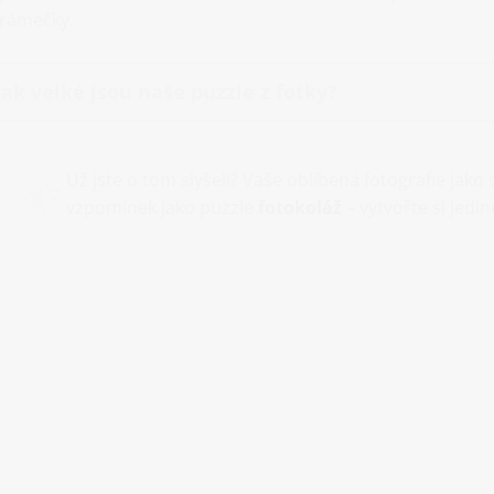
rámečky.
Jak velké jsou naše puzzle z fotky?
Už jste o tom slyšeli? Vaše oblíbená fotografie jak
vzpomínek jako puzzle
fotokoláž
– vytvořte si jedi