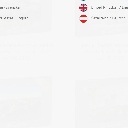
Dřevěné domy ve starém
puzzle „Večerní atmos
 města Porvoo, Finsko“
helsinské katedrále, 
od 449,00 Kč
od 449,00 Kč