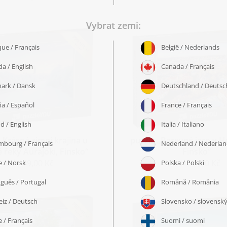
„Krásná zimní krajina u
puzzle „Barevné jaro v H
 řeky Aurajoki, Finsko“
Finsko“
od 449,00 Kč
od 449,00 Kč