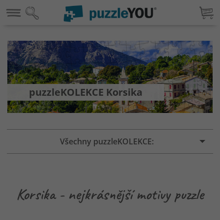
puzzleKOLEKCE Korsika
Všechny puzzleKOLEKCE:
Korsika - nejkrásnější motivy puzzle