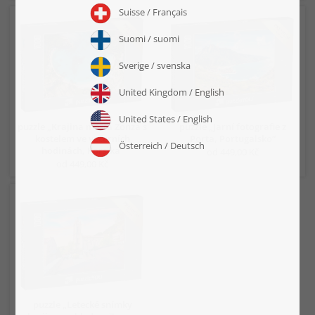
puzzle „Krajina města Zonza s
puzzle „Jarní fotografie z
kostelem ve večerních
Porta, Portugalsko“
hodinách, Korsika“
od 449,00 Kč
od 449,00 Kč
puzzle „Letecké snímky