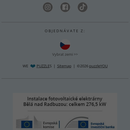
O B J E D N Á V A T E Z :
Vybrat zemi >>
WE
PUZZLE
S |
Sitemap
| ©2026
puzzleYOU