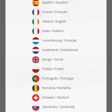
puzzle „Západ slunce nad
puzzle „Evisa: malebná horská
městem Bonifacio, ostrov
vesnice, Korsika“
Korsika“
od 449,00 Kč
od 449,00 Kč
puzzle „Podzimní vegetace v
puzzle „Ranní pohled na
horách s mořem v pozadí,
ostrov Korsika“
Korsika“
od 449,00 Kč
od 449,00 Kč