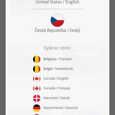
od 449,00 Kč
puzzle „Ráno v Port de
Girolata, Korsika, Francie“
od 449,00 Kč
puzzle „Západ slunce na Torra
puzzle „Západ slunce na pláži,
di a Parata s janovskou věží,
Propriano, Korsika“
Korsika“
od 449,00 Kč
od 449,00 Kč