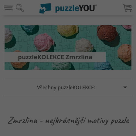
puzzleKOLEKCE Zmrzlina
Všechny puzzleKOLEKCE:
Zmrzlina - nejkrásnější motivy puzzle