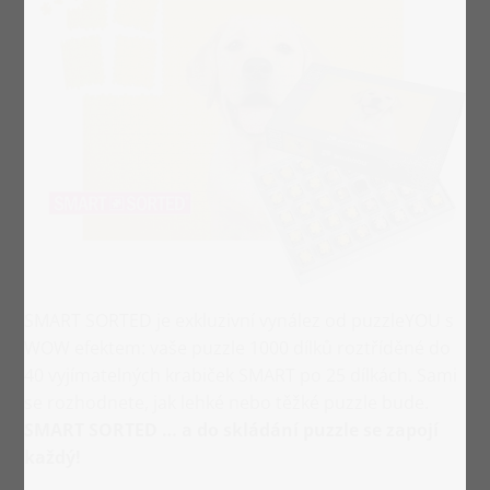
SMART SORTED je exkluzivní vynález od puzzleYOU s
WOW efektem: vaše puzzle 1000 dílků roztříděné do
40 vyjímatelných krabiček SMART po 25 dílkách. Sami
se rozhodnete, jak lehké nebo těžké puzzle bude.
SMART SORTED … a do skládání puzzle se zapojí
každý!