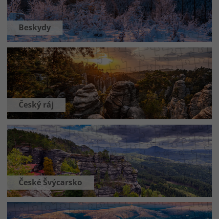
Beskydy
Český ráj
České Švýcarsko