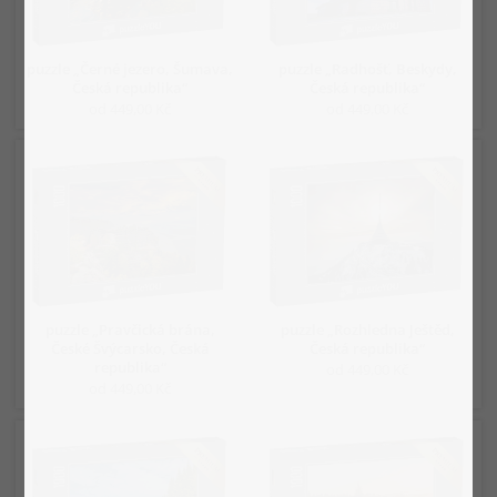
puzzle „Černé jezero, Šumava,
puzzle „Radhošť, Beskydy,
Česká republika“
Česká republika“
od 449,00 Kč
od 449,00 Kč
puzzle „Pravčická brána,
puzzle „Rozhledna Ještěd,
České Švýcarsko, Česká
Česká republika“
republika“
od 449,00 Kč
od 449,00 Kč