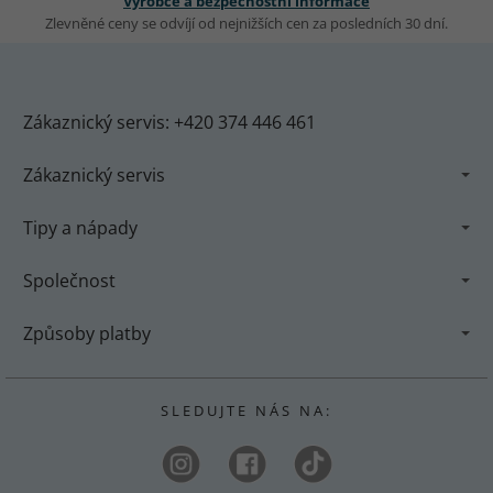
Výrobce a bezpečnostní informace
Zlevněné ceny se odvíjí od nejnižších cen za posledních 30 dní.
Zákaznický servis: +420 374 446 461
Zákaznický servis
Tipy a nápady
Společnost
Způsoby platby
S L E D U J T E N Á S N A :