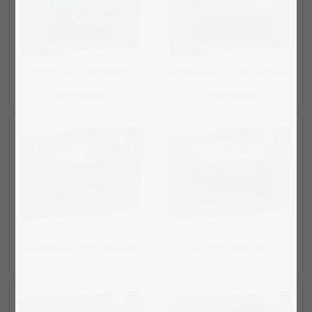
puzzle „Hradlový most,
puzzle „Mlhavé rašeliniště,
Šumava, Česká republika“
Šumava, Česká republika“
od 449,00 Kč
od 449,00 Kč
puzzle „Chalupská slať,
puzzle „Sněžka, Krkonoše,
Šumava, Česká republika“
Česká republika“
od 449,00 Kč
od 449,00 Kč