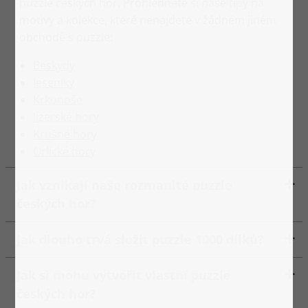
puzzle českých hor. Prohlédněte si naše tipy na
motivy a kolekce, které nenajdete v žádném jiném
obchodě s puzzle:
Beskydy
Jeseníky
Krkonoše
Jizerské hory
Krušné hory
Orlické hory
Jak vznikají naše rozmanité puzzle
českých hor?
Jak dlouho trvá složit puzzle 1000 dílků?
Jak si mohu vytvořit vlastní puzzle
českých hor?