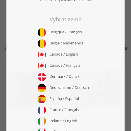
1
až
6
(z
9
)
Zobrazit více
České hory - nejkrásnější motivy puzzle
puzzle „Rokle Kamnitz,
puzzle „Řeka Jizerka, Jizerské
Národní park Saské
hory, Česká republika“
Švýcarsko“
od 449,00 Kč
od 449,00 Kč