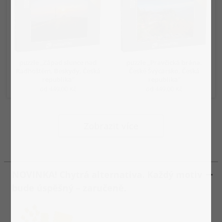
puzzle „Západ slunce nad
puzzle „Pravčická brána,
Radhoštěm, Beskydy, Česká
České Švýcarsko, Česká
republika“
republika“
od 449,00 Kč
od 449,00 Kč
Zobrazit více
NOVINKA! Chytrá alternativa. Každý motiv
bude úspěšný – zaručeně.