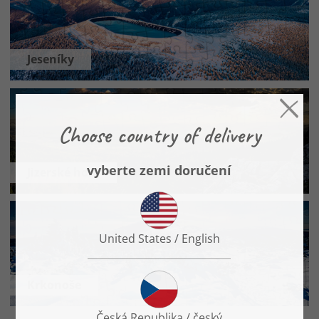
Jeseníky
Jizerské hory
Krkonoše