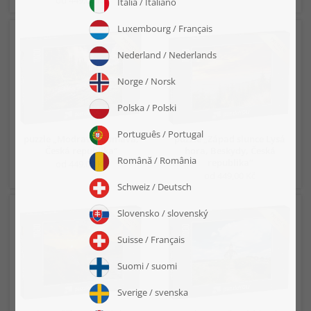
puzzle „Modrava, Šumava,
puzzle „Západ slunce Lysá
Česká republika“
hora, Beskydy, Česká
republika“
od 449,00 Kč
od 449,00 Kč