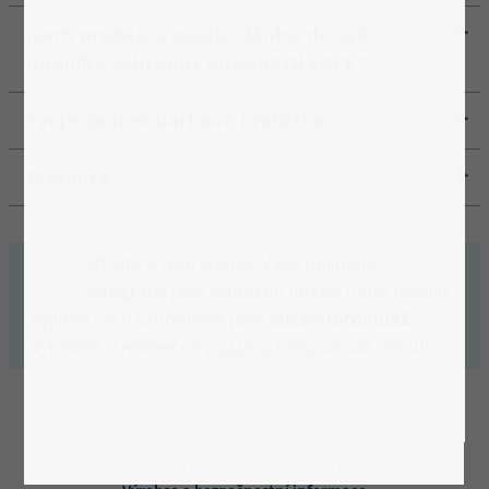
Jsem prodejce puzzle. Mohu do své
nabídky zahrnout puzzleKOLEKCE?
Tvoje osobní dárková krabička
Prodejce
Už jste o tom slyšeli? Vaše oblíbená
fotografie jako skutečné puzzle nebo několik
výjimečných vzpomínek jako puzzle
fotokoláž
–
vytvořte si jedinečné
puzzle z fotky
za pár minut!
Veškeré ceny jsou uvedeny včetně 21% DPH