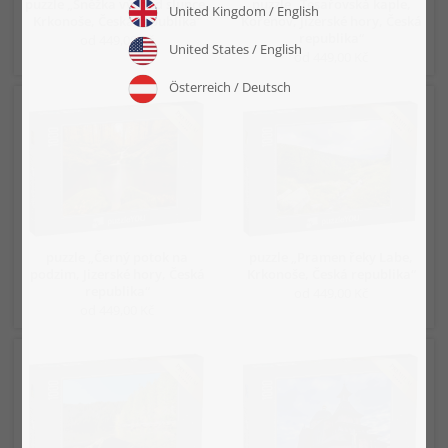
puzzle „Sněžka východ slunce,
puzzle „Tesařovská kaple,
Krkonoše, Česká republika“
Kořenov, Jizerské hory, Česká
republika“
od 449,00 Kč
od 449,00 Kč
puzzle „Černý potok na
puzzle „Pramen řeky Labe,
podzim, Jizerské hory, Česká
Krkonoše, Česká republika“
republika“
od 449,00 Kč
od 449,00 Kč