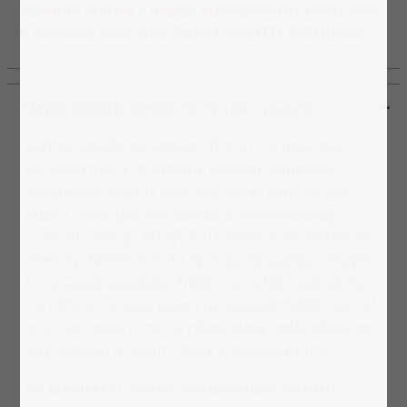
Všechny motivy z našich puzzleKOLEKCÍ jsou nyní
k dispozici také jako SMART SORTED 1000 dílků!
Nejkrásnější české hory jako puzzle
Rádi se touláte po českých horách? A máte svá
oblíbená místa, se kterými vás pojí výjimečné
vzpomínky? Vybrali jsme pro vás ty nejkrásnější
fotky z české přírody, abyste si své vzpomínky
uchovali navždy. Při výběru motivů jsme mysleli na
všechny. Někdo má rád výstupy na
Sněžku
, nejvyšší
horu
České republiky
. Někdo se raději toulá okolo
Černého a Čertova jezera na
Šumavě
. Někdo se rád
vrací do
Českého ráje
a někdo dává raději přednost
vyhlídkovým místům v okolí
Pravčické brány
.
Na puzzleYOU najdete nejrozsáhlejší nabídku