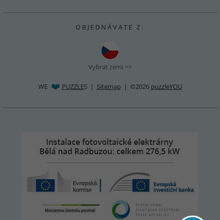
O B J E D N Á V A T E Z :
Vybrat zemi >>
WE
PUZZLE
S |
Sitemap
| ©2026
puzzleYOU