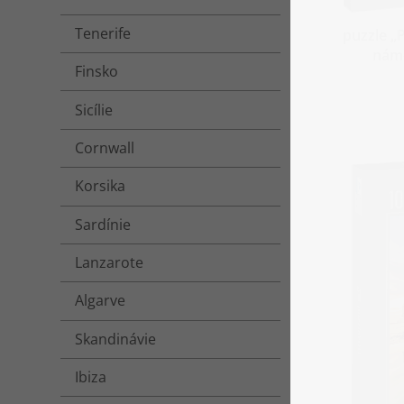
Tenerife
puzzle „
námě
Finsko
Sicílie
Cornwall
Korsika
Sardínie
Lanzarote
Algarve
Skandinávie
Ibiza