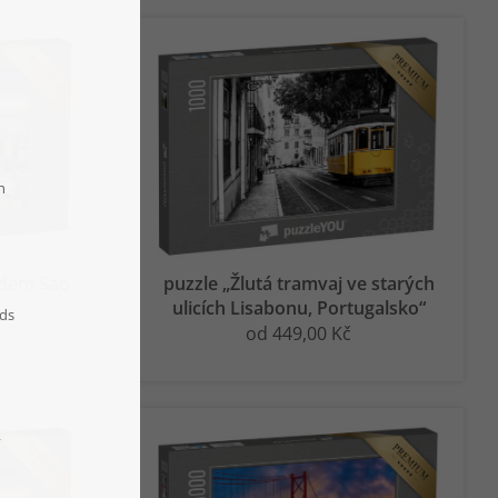
adem Sao
puzzle „Žlutá tramvaj ve starých
ulicích Lisabonu, Portugalsko“
od 449,00 Kč