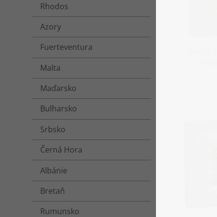
Rhodos
Azory
Fuerteventura
puzzle 
zápa
Malta
Maďarsko
Bulharsko
Srbsko
Černá Hora
Albánie
Bretaň
Rumunsko