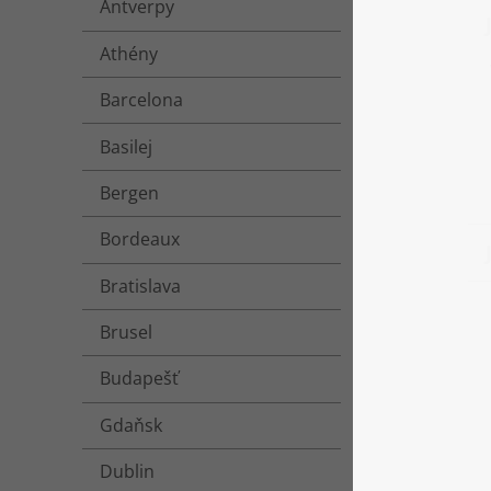
Antverpy
Athény
Barcelona
Basilej
Bergen
Bordeaux
Bratislava
Brusel
Budapešť
Gdaňsk
Dublin