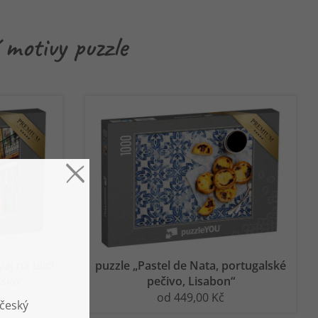
 motivy puzzle
aj na ulici
puzzle „Pastel de Nata, portugalské
lsko“
pečivo, Lisabon“
od 449,00 Kč