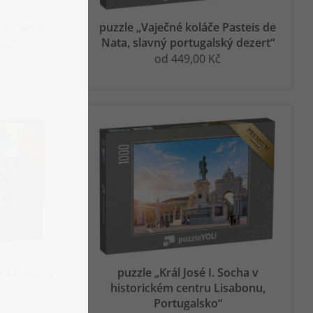
ce Tagus,
puzzle „Vaječné koláče Pasteis de
ko“
Nata, slavný portugalský dezert“
od 449,00 Kč
, Lisabon,
puzzle „Král José I. Socha v
historickém centru Lisabonu,
Portugalsko“