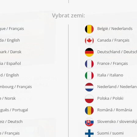
Panoramatický pohled na
puzzle „Panorama s hr
on při západu slunce,
Jorge, Lisabon“
Portugalsko“
od 449,00 Kč
od 449,00 Kč