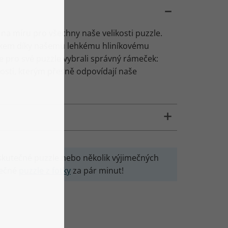
na míru pro všechny naše velikosti puzzle.
zkem díky našemu lehkému hliníkovému
te pro své puzzle vybrali správný rámeček:
ikosti, kterým přesně odpovídají naše
o skutečné puzzle nebo několik výjimečných
nečné
puzzle z fotky
za pár minut!