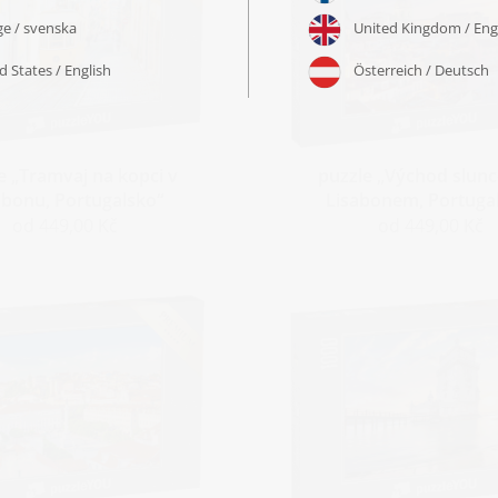
e „Tramvaj na kopci v
puzzle „Východ slun
abonu, Portugalsko“
Lisabonem, Portuga
od 449,00 Kč
od 449,00 Kč