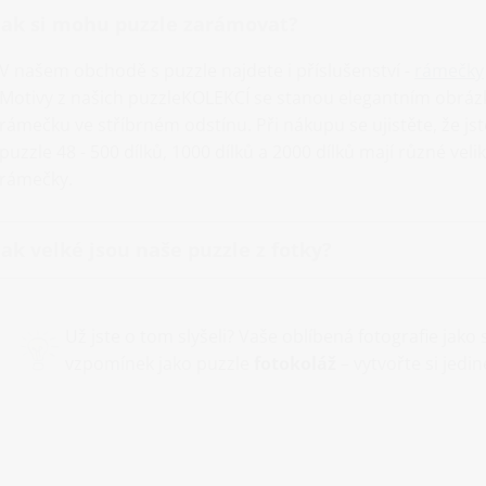
Jak si mohu puzzle zarámovat?
V našem obchodě s puzzle najdete i příslušenství -
rámečky
Motivy z našich puzzleKOLEKCÍ se stanou elegantním obrá
rámečku ve stříbrném odstínu. Při nákupu se ujistěte, že js
puzzle 48 - 500 dílků, 1000 dílků a 2000 dílků mají různé vel
rámečky.
Jak velké jsou naše puzzle z fotky?
Už jste o tom slyšeli? Vaše oblíbená fotografie jak
vzpomínek jako puzzle
fotokoláž
– vytvořte si jedi