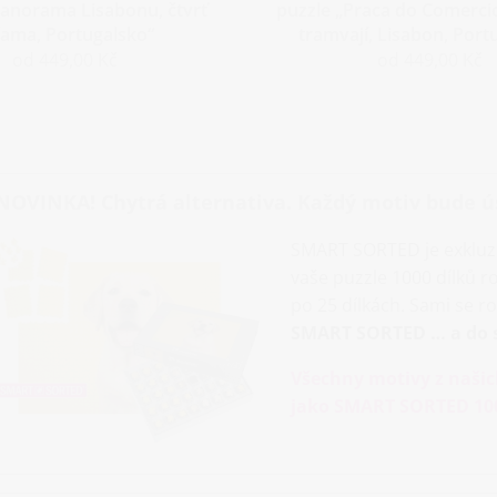
Panorama Lisabonu, čtvrť
puzzle „Praca do Comercio
fama, Portugalsko“
tramvají, Lisabon, Port
od 449,00 Kč
od 449,00 Kč
NOVINKA! Chytrá alternativa. Každý motiv bude ú
SMART SORTED je exkluz
vaše puzzle 1000 dílků 
po 25 dílkách. Sami se r
SMART SORTED … a do sk
Všechny motivy z našic
jako SMART SORTED 100