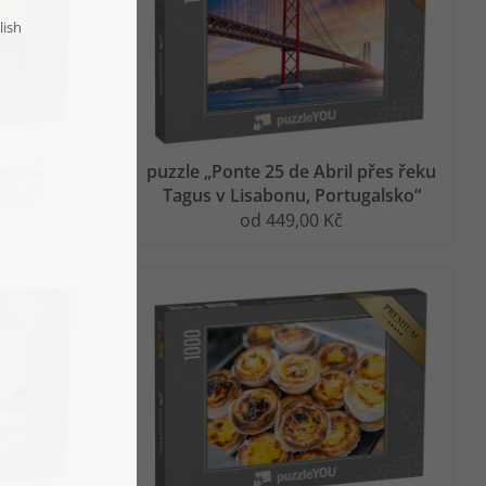
ce nad
puzzle „Ponte 25 de Abril přes řeku
lsko“
Tagus v Lisabonu, Portugalsko“
od 449,00 Kč