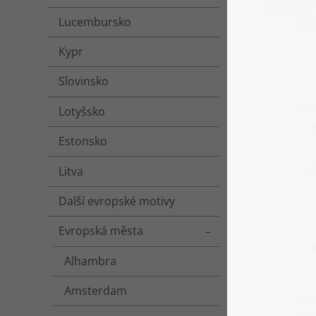
puzzle „
Al
Lucembursko
Kypr
Slovinsko
Lotyšsko
Estonsko
Litva
Další evropské motivy
Evropská města
Toggle menu
Alhambra
Amsterdam