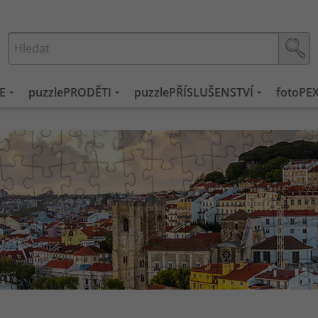
E
puzzlePRODĚTI
puzzlePŘÍSLUŠENSTVÍ
fotoPE