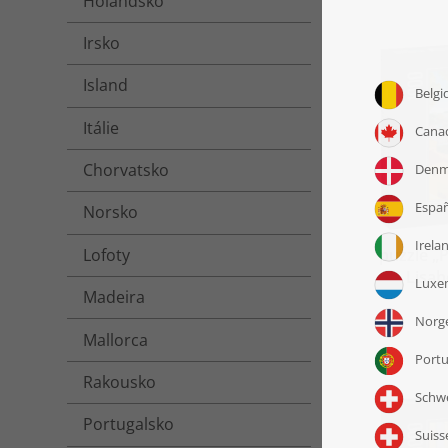
Holandsko
Irsko
Island
Itálie
Chorvatsko
Norsko
Lofoty
puzzle „
Lisab
Madeira
Mallorca
Rakousko
Portugalsko