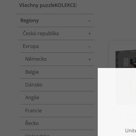
Všechny puzzleKOLEKCE:
Regiony
Toggle menu
Česká republika
Toggle menu
Evropa
Toggle menu
Německo
Toggle menu
Belgie
Dánsko
Anglie
Francie
puzzle
Lis
Řecko