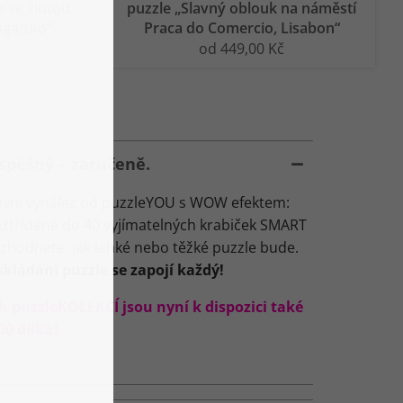
 se žlutou
puzzle „Slavný oblouk na náměstí
ugalsko“
Praca do Comercio, Lisabon“
od 449,00 Kč
spěšný – zaručeně.
ivní vynález od puzzleYOU s WOW efektem:
roztříděné do 40 vyjímatelných krabiček SMART
ozhodnete, jak lehké nebo těžké puzzle bude.
ládání puzzle se zapojí každý!
h puzzleKOLEKCÍ jsou nyní k dispozici také
0 dílků!