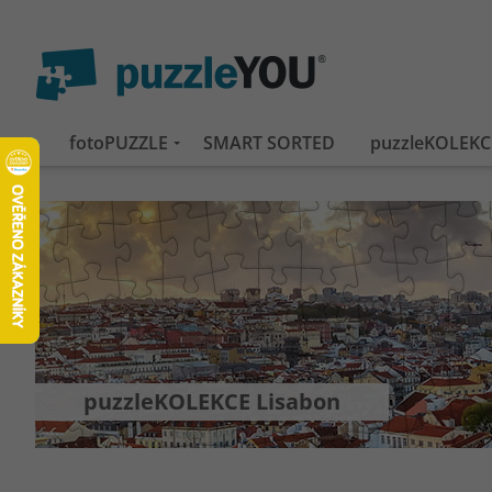
fotoPUZZLE
SMART SORTED
puzzleKOLEKC
puzzleKOLEKCE Lisabon