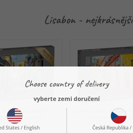
Lisabon - nejkrásnější
 „Tramvaj na lince 28 v
puzzle „Slavná stará tramv
abonu, Portugalsko“
v Lisabonu, Portuga
od 449,00 Kč
od 449,00 Kč