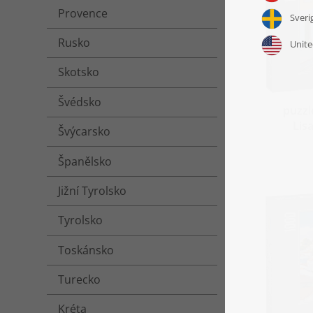
Provence
Rusko
Skotsko
Švédsko
puzzl
Lis
Švýcarsko
Španělsko
Jižní Tyrolsko
Tyrolsko
Toskánsko
Turecko
Kréta